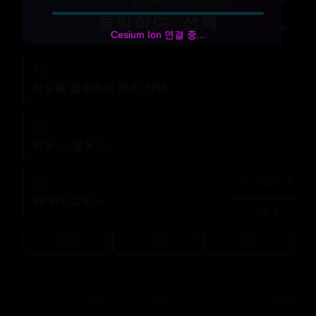
WIA Pin Code
클릭하여 선택
Cesium Ion 연결 중...
주소
지도를 클릭하여 위치 선택
좌표
위도: -, 경도: -
고도
줌 레벨: 0
카메라 고도: -
우주 뷰
복사
공유
이동
지도
지구본
위성
마커
현위치